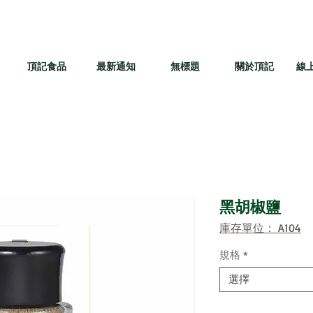
頂記食品
最新通知
無標題
關於頂記
線
黑胡椒鹽
庫存單位： A104
規格
*
選擇