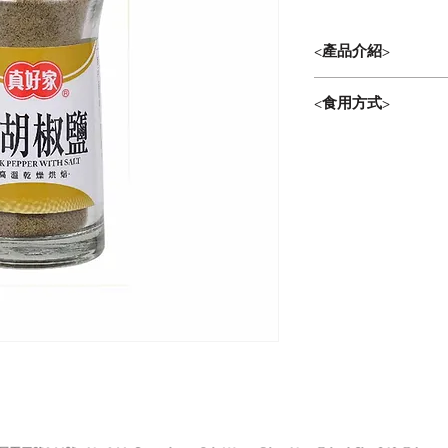
<產品介紹>
由本公司精製胡椒，
<食用方式>
成，食用後口齒留香
適用於煎、烤、油炸